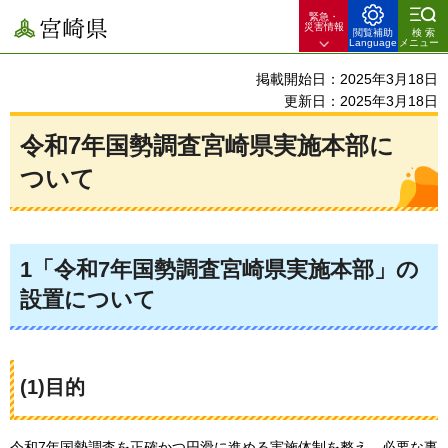
緊急・
宮崎県
災害情報
閲覧補助
検索
Language
メニュー
掲載開始日：2025年3月18日
更新日：2025年3月18日
令和7年国勢調査宮崎県実施本部に
ついて
1「令和7年国勢調査宮崎県実施本部」の
設置について
(1)目的
令和7年国勢調査を正確かつ円滑に進める実施体制を整え、必要な事