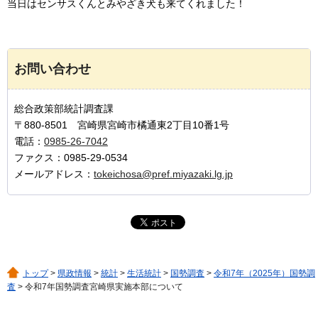
当日はセンサスくんとみやざき犬も来てくれました！
お問い合わせ
総合政策部統計調査課
〒880-8501 宮崎県宮崎市橘通東2丁目10番1号
電話：
0985-26-7042
ファクス：0985-29-0534
メールアドレス：
tokeichosa@pref.miyazaki.lg.jp
トップ
>
県政情報
>
統計
>
生活統計
>
国勢調査
>
令和7年（2025年）国勢調
査
> 令和7年国勢調査宮崎県実施本部について