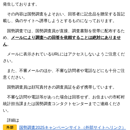
発生しております。
その内
容は国勢調査をよそおい、回答者に記念品を贈呈する旨記
載し、偽のサイトへ誘導しようとするものになっております。
国勢調査で
は、国勢調査員が直接、調査書類を世帯に配布するた
め、
メールにより調査への回答を依頼することは絶対にありませ
ん
。
メー
ルに表示されているURLにはアクセスしないようご注意くだ
さい。
また
、不審メールのほか、不審な訪問者や電話などにも十分ご注
意ください。
国勢
調査員は顔写真付きの調査員証を必ず携帯しています。
不審な訪
問や電話等があった場合は回答せず、お住まいの市町村
統計担当課または国勢調査コンタクトセンターまでご連絡くださ
い。
詳細
は
国勢調査2025キャンペーンサイト（外部サイトへリンク）