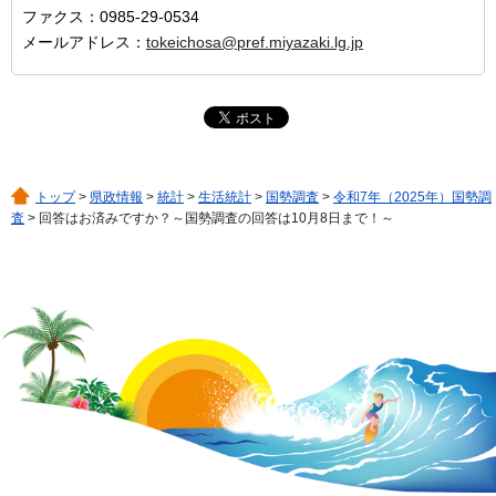
ファクス：0985-29-0534
メールアドレス：
tokeichosa@pref.miyazaki.lg.jp
トップ
>
県政情報
>
統計
>
生活統計
>
国勢調査
>
令和7年（2025年）国勢調
査
> 回答はお済みですか？～国勢調査の回答は10月8日まで！～