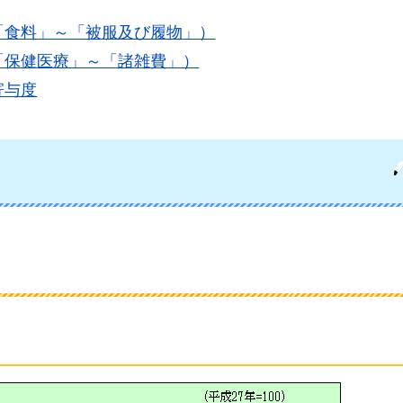
（「食料」～「被服及び履物」）
（「保健医療」～「諸雑費」）
寄与度