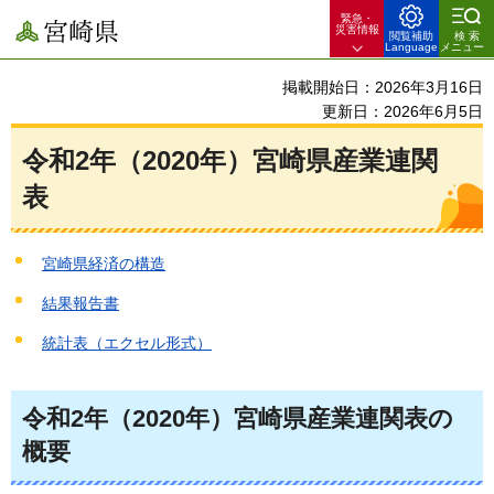
緊急・
宮崎県
災害情報
閲覧補助
検索
Language
メニュー
掲載開始日：2026年3月16日
更新日：2026年6月5日
令和2年（2020年）宮崎県産業連関
表
宮崎県経済の構造
結果報告書
統計表（エクセル形式）
令和2年（2020年）宮崎県産業連関表の
概要