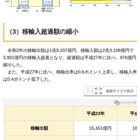
（3）移輸入超過額の縮小
令和2年
の移輸出額は1兆9,207億円、移輸入額は2兆3,108億円で
3,901億円の移輸入超過となり、超過額は平成27年に比べ、976億円
縮小した。
また、
平成27年に比べ、移輸出率は0.6ポイント上昇し、移輸入率
は0.4ポイント低下した。
画面サイズで表示
平成23年
平成
移輸出額
15,451億円
18