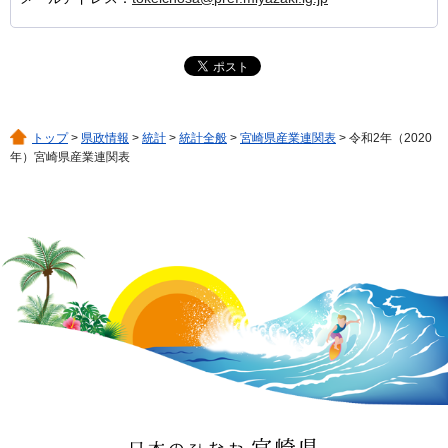
トップ
>
県政情報
>
統計
>
統計全般
>
宮崎県産業連関表
> 令和2年（2020
年）宮崎県産業連関表