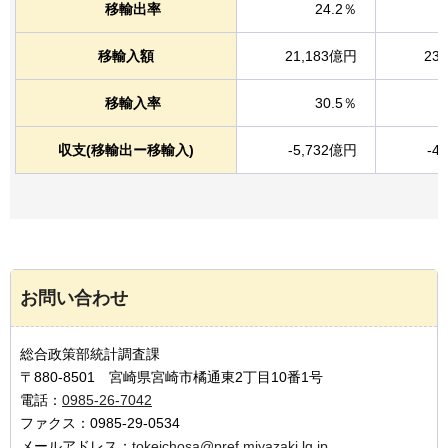
移輸出率
24.2％
移輸入額
21,183億円
23
移輸入率
30.5％
収支(移輸出ー移輸入)
-5,732億円
-4
お問い合わせ
総合政策部統計調査課
〒880-8501 宮崎県宮崎市橘通東2丁目10番1号
電話：
0985-26-7042
ファクス：0985-29-0534
メールアドレス：
tokeichosa@pref.miyazaki.lg.jp