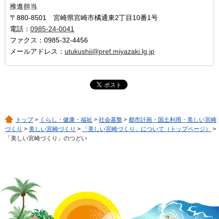
推進担当
〒880-8501 宮崎県宮崎市橘通東2丁目10番1号
電話：
0985-24-0041
ファクス：0985-32-4456
メールアドレス：
utukushii@pref.miyazaki.lg.jp
トップ
>
くらし・健康・福祉
>
社会基盤
>
都市計画・国土利用・美しい宮崎
づくり
>
美しい宮崎づくり
>
「美しい宮崎づくり」について（トップページ）
>
「美しい宮崎づくり」のつどい