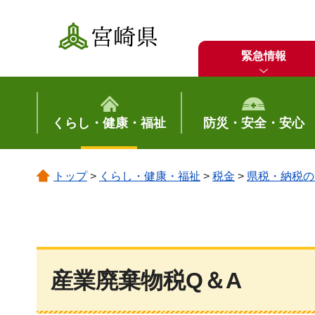
宮崎県
緊急情報
くらし・健康・福祉
防災・安全・安心
トップ
>
くらし・健康・福祉
>
税金
>
県税・納税の
産業廃棄物税Q＆A