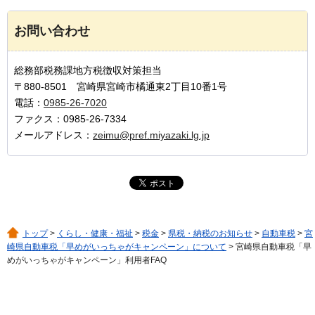
お問い合わせ
総務部税務課地方税徴収対策担当
〒880-8501 宮崎県宮崎市橘通東2丁目10番1号
電話：
0985-26-7020
ファクス：0985-26-7334
メールアドレス：
zeimu@pref.miyazaki.lg.jp
トップ
>
くらし・健康・福祉
>
税金
>
県税・納税のお知らせ
>
自動車税
>
宮
崎県自動車税「早めがいっちゃがキャンペーン」について
> 宮崎県自動車税「早
めがいっちゃがキャンペーン」利用者FAQ