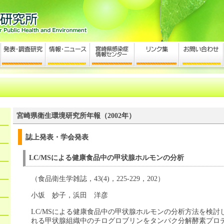
宮崎県衛生環境研究所年報（2002年）
誌上発表・学会発表
LC/MSによる健康食品中の甲状腺ホルモンの分析
（食品衛生学雑誌，43(4)，225-229，202）
小坂 妙子，浜田 洋彦
LC/MSによる健康食品中の甲状腺ホルモンの分析方法を検討
れる甲状腺組織中のチログロブリンをタンパク分解酵素プロ