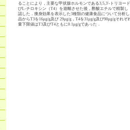
）
ることにより，主要な甲状腺ホルモンである3,5,3'-トリヨード
びL-チロキシン（T4）を遊離させた後，酢酸エチルで精製し，
）
認した．痩身効果を表示した3種類の健康食品について分析し
品からT3を16μg/g及び 29μg/g，T4を31μg/g及び90μg/
）
量下限値はT3及びT4ともに0.1μg/gであった．
）
）
）
）
）
）
）
）
）
）