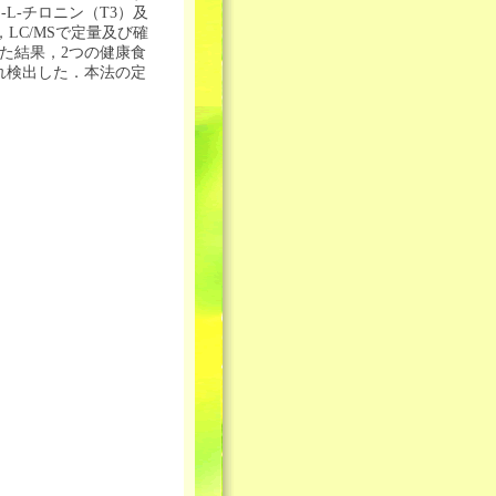
-L-チロニン（T3）及
LC/MSで定量及び確
た結果，2つの健康食
gそれぞれ検出した．本法の定