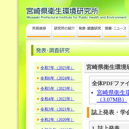
宮崎県衛生環境研
令和7年（2025年）
令和6年（2024年）
全体PDFファ
令和5年（2023年）
宮崎県衛生環
（3.07MB）
令和4年（2022年）
令和3年（2021年）
誌上発表・学
令和2年（2020年）
1. 誌上発表