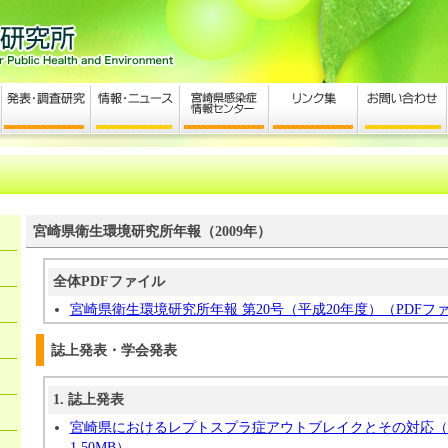
宮崎県衛生環境研究所年報（2009年）
全体PDFファイル
宮崎県衛生環境研究所年報 第20号（平成20年度）（PDFファイル
誌上発表・学会発表
1. 誌上発表
宮崎県におけるレプトスプラ症アウトブレイクとその対応（PD
1.50MB）