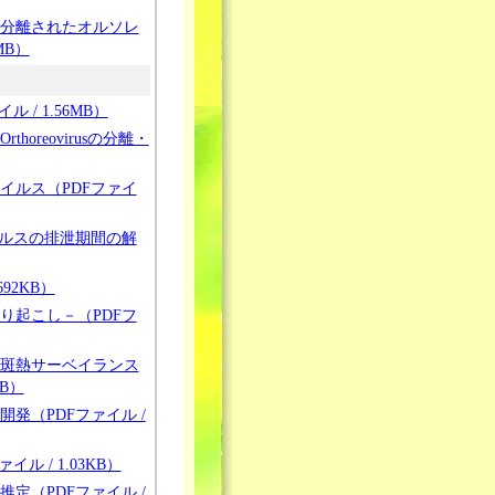
分離されたオルソレ
MB）
/ 1.56MB）
reovirusの分離・
イルス（PDFファイ
イルスの排泄期間の解
92KB）
り起こし－（PDFフ
斑熱サーベイランス
B）
発（PDFファイル /
 / 1.03KB）
定（PDFファイル /