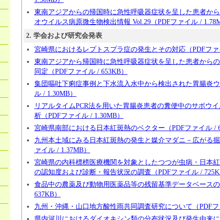
）
東南アジアからの帰国時に急性呼吸器症状を呈した患者から
）
オウイルス病原微生物検出情報 Vol.29（PDFファイル / 1.78
2. 学会および研究会発表
）
宮崎県におけるレプトスプラ症の発生とその対応（PDFファイル 
）
東南アジアから帰国時に急性呼吸器症状を呈した患者からのOrtho
同定（PDFファイル / 653KB）
）
集団嘔吐下痢症事例と下水流入水中から検出された胃腸炎ウ
）
ル / 1.30MB）
リアルタイムPCR法を用いた胃腸炎患者の糞便中のサボウ
）
析（PDFファイル / 1.30MB）
）
宮崎県南部における日本紅斑熱のベクター（PDFファイル / 6
九州本土域にみる日本紅斑熱の発生と媒介マダニ－広がる掘
）
ァイル / 1.37MB）
）
宮崎県の内科標榜医療機関を対象としたつつが虫病・日本紅
の認知度および診断・報告状況の調査（PDFファイル / 725K
）
食品中の農薬及び動物用医薬品等の残留基準データベースの開
637KB）
）
九州・沖縄・山口地方酸性雨共同調査研究について（PDFファイル
）
県内河川におけるダイオキシン類の分布状況及び発生由来に推