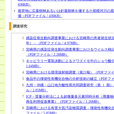
436KB）
）
後背地に広葉樹林あるいは針葉樹林を擁する小規模河川の底
）
価（PDFファイル / 436KB）
）
調査研究
）
感染症発生動向調査事業における宮崎県の患者発生状況－
）
年）－（PDFファイル / 4.97MB）
宮崎県の感染症発生動向調査事業におけるウイルス検出報
）
（PDFファイル / 2.28MB）
）
キャピラリー電気泳動によるクワズイモ中のショウ酸分析
1.64MB）
）
宮崎県における環境放射能調査（第21報）（PDFファイル /
食品中の揮発性有機化合物の分析技術の確立（PDFファイル 
）
九州・沖縄・山口地方酸性雨共同調査研究（第 Ｉ 期）
ル / 2.05MB）
ICP－質量分析法による超微量多元素同時分析（廃棄
再生利用促進事業）（PDFファイル / 1.26MB）
宮崎県における有害大気汚染物質調査－揮発性有機化合
ファイル / 5.85MB）