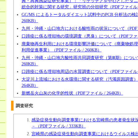
興・再興感染症研究事業）：「リケッチアを中心としたダニ
総合的対策に関する研究」研究班の分担研究（PDFファイル / 
）
GC/MS によるトータルダイエット試料中のPCB 分析法の検討
）
260KB）
九州・沖縄・山口地方における酸性雨の状況について（PDFファイ
）
口蹄疫に係る埋却地の環境調査（悪臭）について（PDFファイル 
）
廃棄物再生利用における環境影響評価について（廃棄物処理
利用促進事業）（PDFファイル / 260KB）
）
九州・沖縄・山口地方酸性雨共同調査研究（第Ⅲ期）について（
）
260KB）
口蹄疫に係る埋却地周辺の水質調査について（PDFファイル / 
）
大淀川上流域における水環境に関する研究（汚濁原因調査）（P
）
264KB）
新燃岳火山灰の化学的性状（PDFファイル / 264KB）
）
調査研究
感染症発生動向調査事業における宮崎県の患者発生状況－平成
－（PDFファイル / 333KB）
宮崎県の感染症発生動向調査事業におけるウイルス検出報