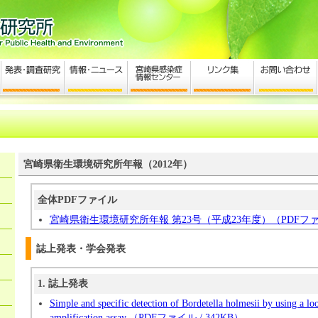
宮崎県衛生環境研究所年報（2012年）
全体PDFファイル
宮崎県衛生環境研究所年報 第23号（平成23年度）（PDFファイル
誌上発表・学会発表
1. 誌上発表
Simple and specific detection of Bordetella holmesii by using a l
amplification assay.（PDFファイル / 342KB）