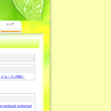
 / 11.2MB）
oop-mediated isothermal