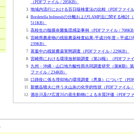
（PDFファイル / 285KB）
地域内流行における百日咳検査法の比較（PDFファイル / 
Bordetella holmesiiの分離およびLAMP法に関する検討
511KB）
高校生の髄膜炎菌集団感染事例（PDFファイル / 708K
宮崎県農産物の残留農薬検査結果-平成19年度～平成23年
239KB）
茶葉中の残留農薬実態調査（PDFファイル / 229KB）
宮崎県における環境放射能調査（第24報）（PDFファイル 
九州・沖縄・山口地方酸性雨共同調査研究（第Ⅲ期）第
ファイル / 234KB）
口蹄疫に係る埋却地の環境調査（悪臭）について（PDFファ
新燃岳噴火に伴う火山灰の化学的性状（PDFファイル / 6
酒谷川及び広渡川の底生動物による水質評価（PDFファイル 
る