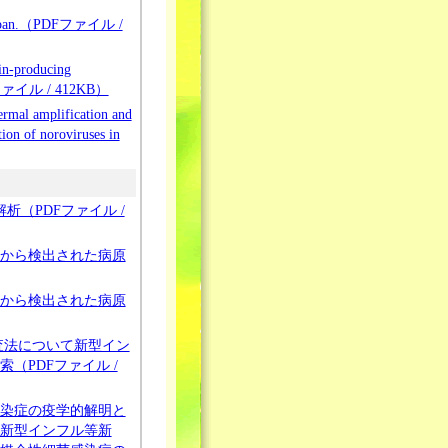
ak, Japan.（PDFファイル /
in-producing
（PDFファイル / 412KB）
ermal amplification and
tion of noroviruses in
子解析（PDFファイル /
から検出された病原
から検出された病原
査法について新型イン
（PDFファイル /
染症の疫学的解明と
新型インフル等新