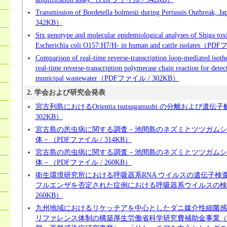
）
Transmission of Bordetella holmesii during Pertussis Outbre
）
342KB）
Stx genotype and molecular epidemiological analyses of Shiga tox
）
Escherichia coli O157:H7/H- in human and cattle isolates
）
Comparison of real-time reverse-transcription loop-mediated isoth
real-time reverse-transcription polymerase chain reaction for detec
）
municipal wastewater（PDFファイル / 302KB）
）
2. 学会および研究会発表
宮古列島におけるOrientia tsutsugamushi の分離および遺伝
）
302KB）
）
宮古島の恙虫病に関する調査－池間島のネズミとツツガムシ
体－（PDFファイル / 314KB）
）
宮古島の恙虫病に関する調査－池間島のネズミとツツガムシ
体－（PDFファイル / 260KB）
）
衛生環境研究所における呼吸器系RNA ウイルスの遺伝子検
）
フルエンザを否定された症例における呼吸器系ウイルスの検索
260KB）
）
九州地域におけるリケッチアを中心としたダニ媒介性細菌感
リファレンス体制の構築厚生労働省科学研究費補助金事業（
）