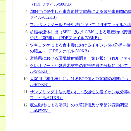
（PDFファイル/580KB）
）
2004年に発生した毒素原性大腸菌による散発事例間の
）
ァイル/652KB）
フルベンダゾールの分析法について（PDFファイル/546
）
超臨界流体抽出（SFE）及びLC/MSによる農産物中残
析法（第2報）（PDFファイル/603KB）
）
ツキヨタケによる食中毒におけるイルジンSの分析－植
）
の確立－（PDFファイル/589KB）
宮崎県における環境放射能調査（第17報）（PDFファイル
）
クレオソート油処理木材中の有害物質の分析について（
）
ル/575KB）
大淀川（相生橋）におけるBOD値とTOC値の相関につい
）
ル/617KB）
）
サンプリング手法の違いによる湿性沈着イオン成分等の
ファイル/671KB）
底生動物による清武川の水質評価及び季節的変動調査（
ル/645KB）