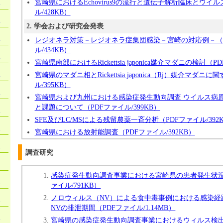
）
宮崎県におけるEchovirus9の流行と遺伝子解析臨床とウイル
ル/428KB）
）
2. 学会および研究会発表
）
レジオネラ対策－レジオネラ症集団感染－宮崎の対応例－（
ル/434KB）
）
宮崎県南部におけるRickettsia japonica媒介マダニの検討（P
）
宮崎県のマダニ相とRickettsia japonica（Rj）媒介マダニ
ル/395KB）
）
宮崎県および九州における感染症発生動向調査 ウイルス病
と課題について（PDFファイル/399KB）
）
SFE及びLC/MSによる残留農薬一斉分析（PDFファイル/392
）
宮崎県における放射能調査（PDFファイル/392KB）
）
調査研究
）
感染症発生動向調査事業における宮崎県の患者発生状況－
）
ァイル/791KB）
ノロウィルス（NV）による食中毒事例における感染経
）
NVの排泄期間（PDFファイル/1.14MB）
）
宮崎県の感染症発生動向調査事業におけるウィルス検出報