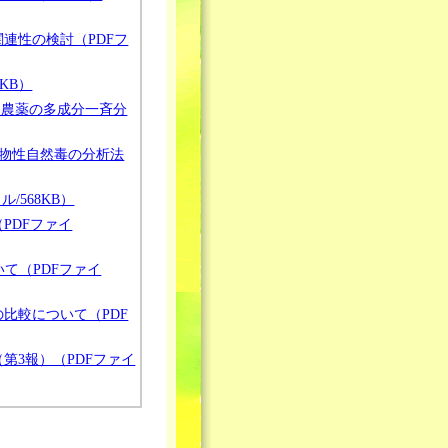
関連性の検討（PDFフ
KB）
留農薬の多成分一斉分
物性自然毒の分析法
/568KB）
PDFファイ
て（PDFファイ
比較について（PDF
第3報）（PDFファイ