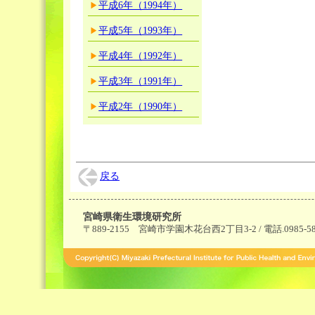
平成6年（1994年）
平成5年（1993年）
平成4年（1992年）
平成3年（1991年）
平成2年（1990年）
戻る
宮崎県衛生環境研究所
〒889-2155 宮崎市学園木花台西2丁目3-2 / 電話.0985-58-14