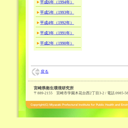
平成6年（1994年）
平成5年（1993年）
平成4年（1992年）
平成3年（1991年）
平成2年（1990年）
戻る
宮崎県衛生環境研究所
〒889-2155 宮崎市学園木花台西2丁目3-2 / 電話.0985-58-14