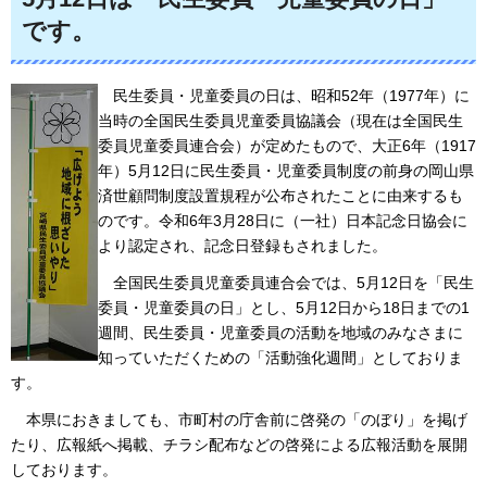
です。
民生委員・児童委員の日は、昭和52年（1977年）に
当時の全国民生委員児童委員協議会（現在
は全国民生
委員児童委員連合会）が定めたもので、大正6年（1917
年）5月12日に民生委員・児童委員制度の前身の岡山県
済世顧問制度設置規程が公布されたことに由来するも
のです。令和6年3月28日に（一社）日本記念日協会に
より認定され、記念日登録もされました。
全国
民生委員児童委員連合会では、5月12日を「民生
委員・児童委員の日」とし、5月12日から18日までの1
週間、民生委員・児童委員の活動を地域のみなさまに
知っていただくための「活動強化週間」としておりま
す。
本県におきましても
、市町村の庁舎前に啓発の「のぼり」を掲げ
たり、広報紙へ掲載、チラシ配布などの啓発による広報活動を展開
しております。