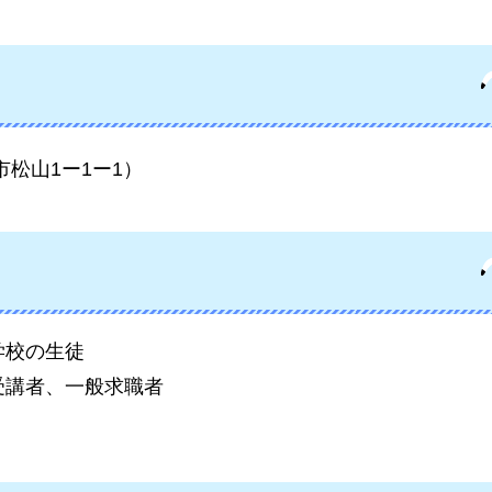
松山1ー1ー1）
学校の生徒
受講者、一般求職者