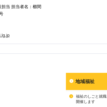
担当 担当者名：櫛間
号
lg.jp
地域福祉
福祉のしごと就職
開催します