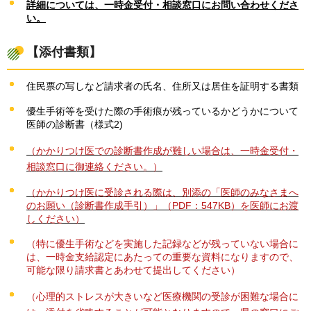
詳細については、一時金受付・相談窓口にお問い合わせくださ
い。
【添付書類】
住民票の写しなど請求者の氏名、住所又は居住を証明する書類
優生手術等を受けた際の手術痕が残っているかどうかについて
医師の診断書（様式2)
（かかりつけ医での診断書作成が難しい場合は、一時金受付・
相談窓口に御連絡ください。）
（かかりつけ医に受診される際は、別添の「医師のみなさまへ
のお願い（診断書作成手引）」（PDF：547KB）を医師にお渡
しください）
（特に優生手術などを実施した記録などが残っていない場合に
は、一時金支給認定にあたっての重要な資料になりますので、
可能な限り請求書とあわせて提出してください）
（心理的ストレスが大きいなど医療機関の受診が困難な場合に