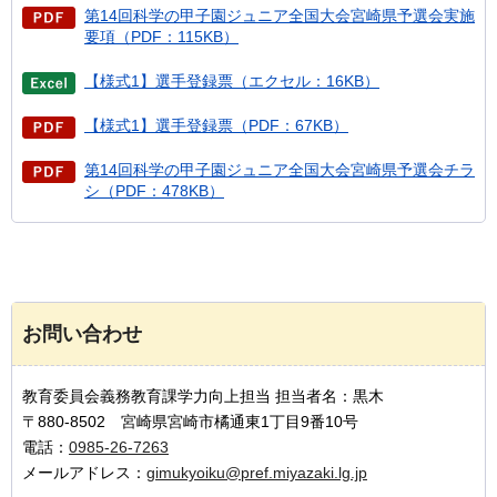
第14回科学の甲子園ジュニア全国大会宮崎県予選会実施
要項（PDF：115KB）
【様式1】選手登録票（エクセル：16KB）
【様式1】選手登録票（PDF：67KB）
第14回科学の甲子園ジュニア全国大会宮崎県予選会チラ
シ（PDF：478KB）
お問い合わせ
教育委員会義務教育課学力向上担当 担当者名：黒木
〒880-8502 宮崎県宮崎市橘通東1丁目9番10号
電話：
0985-26-7263
メールアドレス：
gimukyoiku@pref.miyazaki.lg.jp