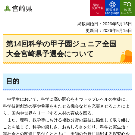
緊急・
宮崎県
災害情報
閲覧補助
検索
Language
メニュー
掲載開始日：2026年5月15日
更新日：2026年5月15日
第14回科学の甲子園ジュニア全国
大会宮崎県予選会について
目的
中
学生において、科学に高い関心をもつトップレベルの生徒に、
科学技術創造の夢や希望をもたせる機会などを充実させることによ
り、国内や世界をリードする人材の育成を図る。
また、理
科、数学等における複数分野の競技に協働して取り組む
ことを通じて、科学の楽しさ、おもしろさを知り、科学と実生活・
実社会との関連に気付くとともに、未知の分野に挑戦する探究心や