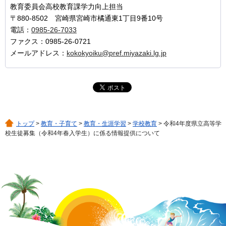
教育委員会高校教育課学力向上担当
〒880-8502 宮崎県宮崎市橘通東1丁目9番10号
電話：
0985-26-7033
ファクス：0985-26-0721
メールアドレス：
kokokyoiku@pref.miyazaki.lg.jp
トップ
>
教育・子育て
>
教育・生涯学習
>
学校教育
> 令和4年度県立高等学
校生徒募集（令和4年春入学生）に係る情報提供について