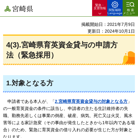
緊急・
宮崎県
災害情報
閲覧補助
検索
Language
メニュー
掲載開始日：2021年7月9日
更新日：2024年10月1日
4(3).宮崎県育英資金貸与の申請方
法（緊急採用）
1.対象となる方
申請者である本人が、
「
2.宮崎県育英資金貸与の対象となる方
」
の一般育英資金の条件に該当し、申請者の主たる生計維持者の失
職、勤務先若しくは事業の倒産、破産、病気、死亡又は火災、風水
害等による家計急変（その事由が発生したときから1年以内である場
合）のため、緊急に育英資金の借り入れの必要が生じた方が対象と
なります。