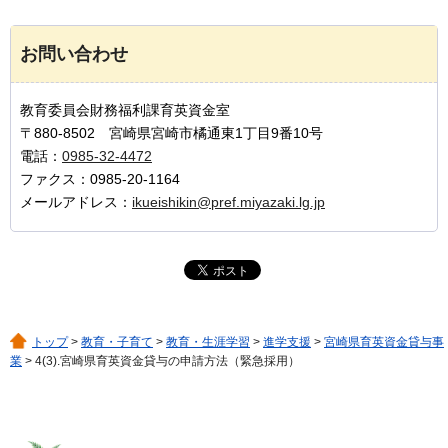
お問い合わせ
教育委員会財務福利課育英資金室
〒880-8502 宮崎県宮崎市橘通東1丁目9番10号
電話：
0985-32-4472
ファクス：0985-20-1164
メールアドレス：
ikueishikin@pref.miyazaki.lg.jp
トップ
>
教育・子育て
>
教育・生涯学習
>
進学支援
>
宮崎県育英資金貸与事
業
> 4(3).宮崎県育英資金貸与の申請方法（緊急採用）