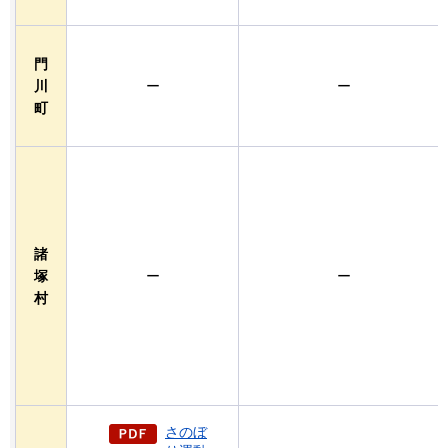
門
川
ー
ー
町
諸
塚
ー
ー
村
さのぼ