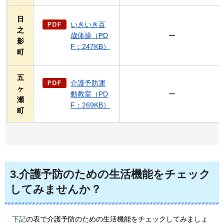
日
いきいき百
之
歳体操（PD
ー
影
F：247KB）
町
五
介護予防運
ヶ
動教室（PD
ー
瀬
F：269KB）
町
3.介護予防のための生活機能をチェック
してみませんか？
下記
の表で介護予防のための生活機能をチェックしてみましょ