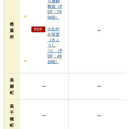
り運動
教室（P
DF：79
6KB）
椎
さわや
葉
ー
か笑室
村
（きょ
うし
つ）（P
DF：49
1KB）
美
郷
ー
ー
町
高
千
ー
ー
穂
町