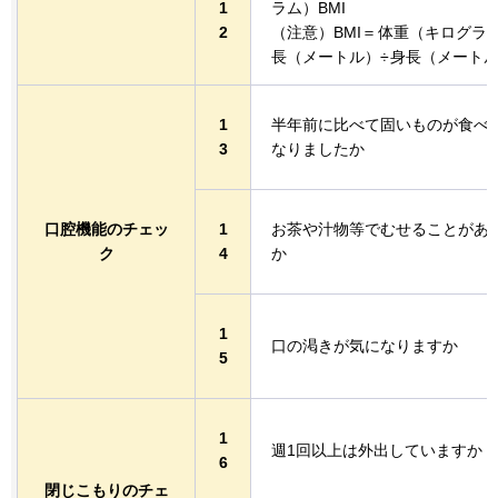
1
ラム）BMI
2
（注意）BMI＝
体重（キログラム
長（メートル）÷
身長（メート
1
半年前に比べて固いものが食べ
3
なりましたか
口腔機能のチェッ
1
お茶や汁物等でむせることがあ
ク
4
か
1
口の渇きが気になりますか
5
1
週1回以上は外出していますか
6
閉じこもりのチェ