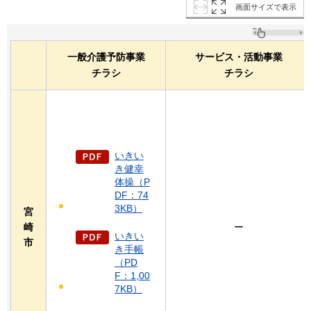
画面サイズで表示
一般介護予防事業
サービス・活動事業
チラシ
チラシ
いきい
き健幸
体操（P
DF：74
3KB）
宮
崎
ー
いきい
市
き手帳
（PD
F：1,00
7KB）