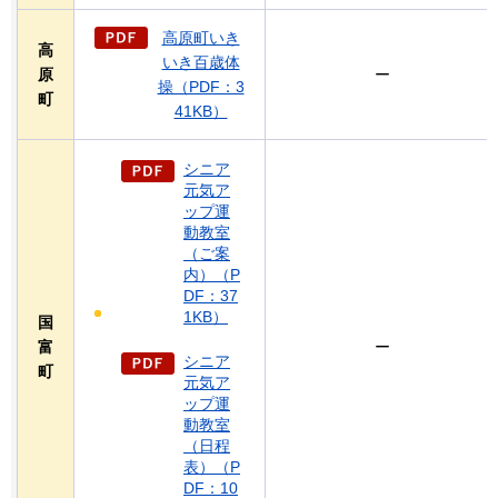
高原町いき
高
いき百歳体
原
ー
操（PDF：3
町
41KB）
シニア
元気ア
ップ運
動教室
（ご案
内）（P
DF：37
1KB）
国
富
ー
シニア
町
元気ア
ップ運
動教室
（日程
表）（P
DF：10