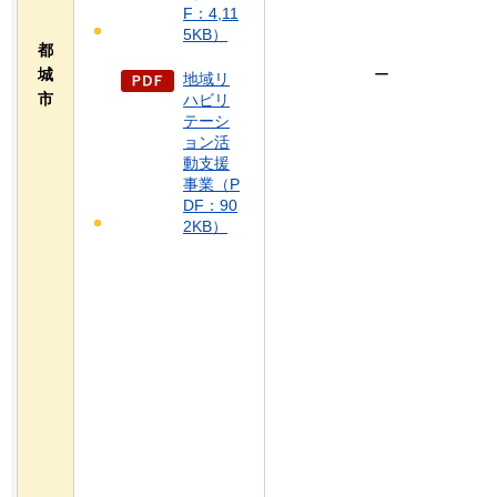
F：4,11
5KB）
都
城
ー
地域リ
市
ハビリ
テーシ
ョン活
動支援
事業（P
DF：90
2KB）