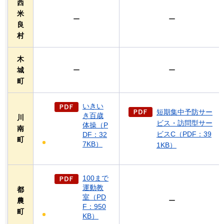
西
米
ー
ー
良
村
木
城
ー
ー
町
いきい
短期集中予防サー
き百歳
川
ビス・訪問型サー
体操（P
南
ビスC（PDF：39
DF：32
町
7KB）
1KB）
100まで
運動教
都
室（PD
農
ー
F：950
町
KB）