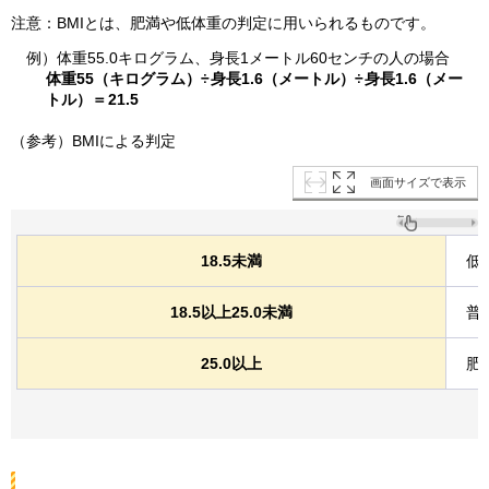
注意：BMIとは、肥満や低体重の判定に用いられるものです。
例）体重55.0キログラム、身長1メートル60センチの人の場合
体重55（キログラム）÷
身長1.6（メートル）÷
身長1.6（メー
トル）＝
21.5
（参考）BMIによる判定
画面サイズで表示
18.5未満
低
18.5以上25.0未満
普
25.0以上
肥