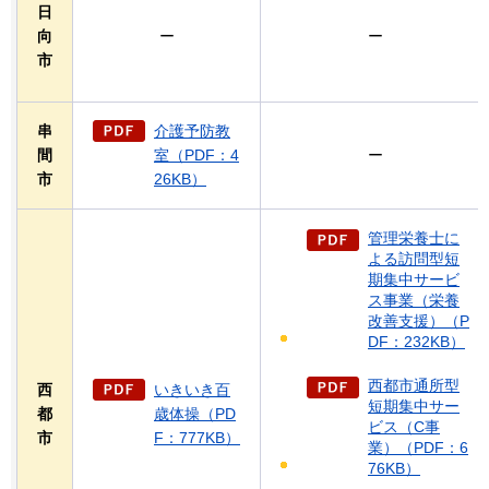
日
向
ー
ー
市
串
介護予防教
間
室（PDF：4
ー
市
26KB）
管理栄養士に
よる訪問型短
期集中サービ
ス事業（栄養
改善支援）（P
DF：232KB）
西都市通所型
西
いきいき百
短期集中サー
都
歳体操（PD
ビス（C事
市
F：777KB）
業）（PDF：6
76KB）