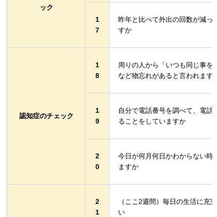
ック
1
昨年と比べて外出の回数が減っ
7
すか
1
周りの人から「いつも同じ事を
8
など物忘れがあると言われます
1
自分で電話番号を調べて、電話
認知症のチェック
9
ることをしていますか
2
今日が何月何日かわからない時
0
ますか
2
（ここ2週間）毎日の生活に充
1
い