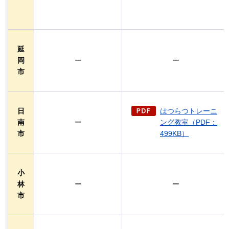
延
岡
ー
ー
市
日
はつらつトレーニ
南
ー
ング教室（PDF：
市
499KB）
小
林
ー
ー
市