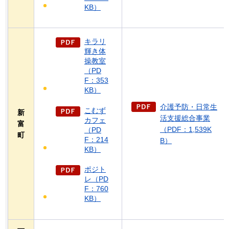
KB）
キラリ
輝き体
操教室
（PD
F：353
KB）
介護予防・日常生
こむず
新
活支援総合事業
カフェ
富
（PDF：1,539K
（PD
町
F：214
B）
KB）
ポジト
レ（PD
F：760
KB）