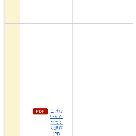
こけな
いから
だづく
り講座
（PD