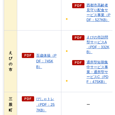
西都市高齢者
見守り配食サ
ービス事業（P
DF：527KB）
えびの市訪問
型サービスA
（PDF：332K
B）
え
百歳体操（P
び
DF：745K
通所型短期集
の
B）
中サービス事
市
業・通所型サ
ービスC（PD
F：475KB）
三
ぴしゃトレ
股
（PDF：25
ー
町
7KB）