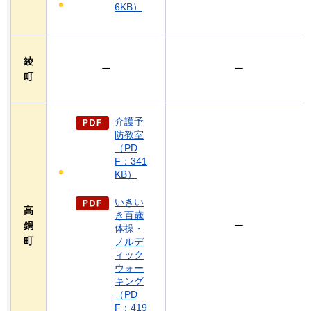
6KB）
綾
ー
ー
町
介護予
防教室
（PD
F：341
KB）
いきい
高
き百歳
鍋
ー
体操・
町
ノルデ
ィック
ウォー
キング
（PD
F：419