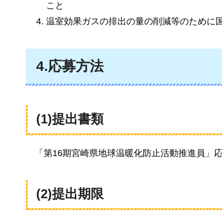
こと
温室効果ガスの排出の量の削減等のために
4.応募方法
(1)提出書類
「第16期
宮崎県地球温暖化防止活動推進員」
(2)提出期限