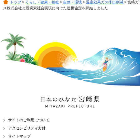
トップ
>
くらし・健康・福祉
>
自然・環境
>
温室効果ガス排出削減
> 宮崎ガ
ス株式会社と脱炭素社会実現に向けた連携協定を締結しました
日本のひなた 宮崎県
MIYAZAKI PREFECTURE
サイトのご利用について
アクセシビリティ方針
サイトマップ