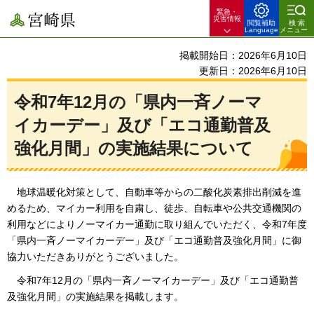
緊急・
宮崎県
災害情報
閲覧補助
検索
Language
メニュー
掲載開始日：2026年6月10日
更新日：2026年6月10日
令和7年12月の「県内一斉ノーマ
イカーデー」及び「エコ通勤普及
強化月間」の実施結果について
地
球温暖化対策として、自動車等からの二酸化炭素排出削減を進
めるため、マイカー利用を自粛し、徒歩、自転車や公共交通機関の
利用などによりノーマイカー通勤に取り組んでいただく、令和7年度
「県内一斉ノーマイカーデー」及び「エコ通勤普及強化月間」に御
協力いただきありがとうございました。
令和7年12月の「県内一斉ノーマイカーデー」及び「エコ通勤普
及強化月間」
の実施結果を掲載します。