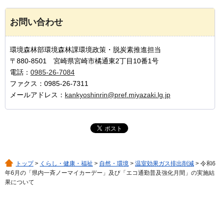
お問い合わせ
環境森林部環境森林課環境政策・脱炭素推進担当
〒880-8501 宮崎県宮崎市橘通東2丁目10番1号
電話：
0985-26-7084
ファクス：0985-26-7311
メールアドレス：
kankyoshinrin@pref.miyazaki.lg.jp
トップ
>
くらし・健康・福祉
>
自然・環境
>
温室効果ガス排出削減
> 令和6
年6月の「県内一斉ノーマイカーデー」及び「エコ通勤普及強化月間」の実施結
果について