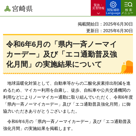
緊急・
宮崎県
災害情報
閲覧補助
検索
Language
メニュー
掲載開始日：2025年6月30日
更新日：2025年6月30日
令和6年6月の「県内一斉ノーマイ
カーデー」及び「エコ通勤普及強
化月間」の実施結果について
地
球温暖化対策として、自動車等からの二酸化炭素排出削減を進
めるため、マイカー利用を自粛し、徒歩、自転車や公共交通機関の
利用などによりノーマイカー通勤に取り組んでいただく、令和6年度
「県内一斉ノーマイカーデー」及び「エコ通勤普及強化月間」に御
協力いただきありがとうございました。
令和6年6月の「県内一斉ノーマイカーデー」及び「エコ通勤普及
強化月間」
の実施結果を掲載します。