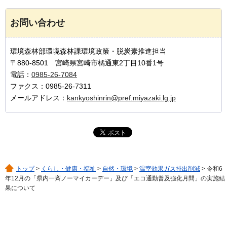
お問い合わせ
環境森林部環境森林課環境政策・脱炭素推進担当
〒880-8501 宮崎県宮崎市橘通東2丁目10番1号
電話：
0985-26-7084
ファクス：0985-26-7311
メールアドレス：
kankyoshinrin@pref.miyazaki.lg.jp
トップ
>
くらし・健康・福祉
>
自然・環境
>
温室効果ガス排出削減
> 令和6
年12月の「県内一斉ノーマイカーデー」及び「エコ通勤普及強化月間」の実施結
果について