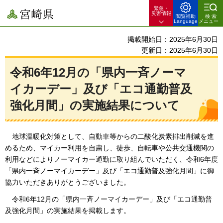
緊急・
宮崎県
災害情報
閲覧補助
検索
Language
メニュー
掲載開始日：2025年6月30日
更新日：2025年6月30日
令和6年12月の「県内一斉ノーマ
イカーデー」及び「エコ通勤普及
強化月間」の実施結果について
地
球温暖化対策として、自動車等からの二酸化炭素排出削減を進
めるため、マイカー利用を自粛し、徒歩、自転車や公共交通機関の
利用などによりノーマイカー通勤に取り組んでいただく、令和6年度
「県内一斉ノーマイカーデー」及び「エコ通勤普及強化月間」に御
協力いただきありがとうございました。
令和6年12月の「県内一斉ノーマイカーデー」及び「エコ通勤普
及強化月間」
の実施結果を掲載します。