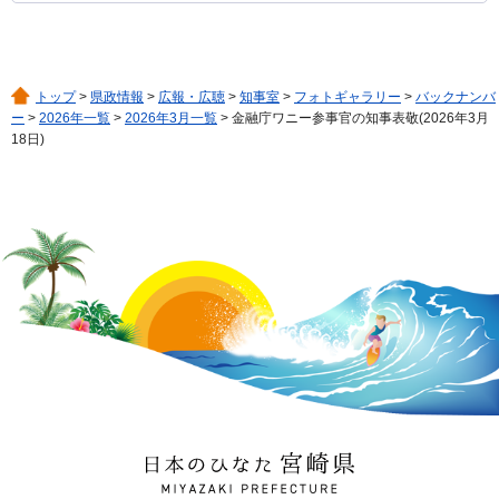
トップ
>
県政情報
>
広報・広聴
>
知事室
>
フォトギャラリー
>
バックナンバ
ー
>
2026年一覧
>
2026年3月一覧
> 金融庁ワニー参事官の知事表敬(2026年3月
18日)
日本のひなた 宮崎県
MIYAZAKI PREFECTURE