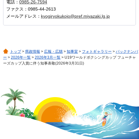
電話：
0985-26-7594
ファクス：0985-44-2613
メールアドレス：
kyogiryokukojo@pref.miyazaki.lg.jp
トップ
>
県政情報
>
広報・広聴
>
知事室
>
フォトギャラリー
>
バックナンバ
ー
>
2026年一覧
>
2026年3月一覧
> U19ワールドボクシングカップ フューチャ
ーズカップ入賞に伴う知事表敬(2026年3月31日)