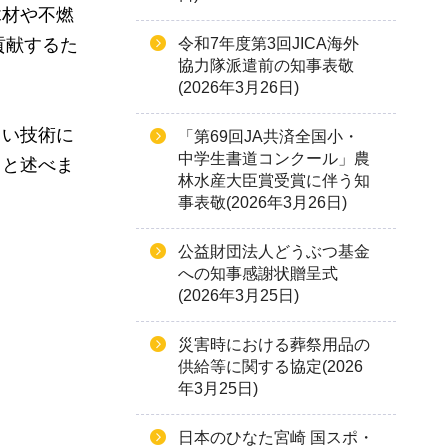
木材や不燃
貢献するた
令和7年度第3回JICA海外
協力隊派遣前の知事表敬
(2026年3月26日)
しい技術に
「第69回JA共済全国小・
中学生書道コンクール」農
」と述べま
林水産大臣賞受賞に伴う知
事表敬(2026年3月26日)
公益財団法人どうぶつ基金
への知事感謝状贈呈式
(2026年3月25日)
災害時における葬祭用品の
供給等に関する協定(2026
年3月25日)
日本のひなた宮崎 国スポ・