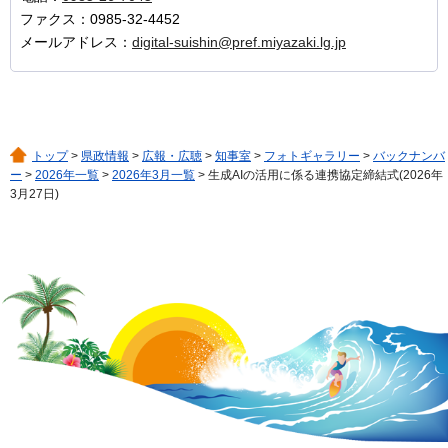
ファクス：0985-32-4452
メールアドレス：
digital-suishin@pref.miyazaki.lg.jp
トップ
>
県政情報
>
広報・広聴
>
知事室
>
フォトギャラリー
>
バックナンバ
ー
>
2026年一覧
>
2026年3月一覧
> 生成AIの活用に係る連携協定締結式(2026年
3月27日)