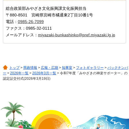
総合政策部みやざき文化振興課文化振興担当
〒880-8501 宮崎県宮崎市橘通東2丁目10番1号
電話：
0985-26-7099
ファクス：0985-32-0111
メールアドレス：
miyazaki-bunkashinko@pref.miyazaki.lg.jp
トップ
>
県政情報
>
広報・広聴
>
知事室
>
フォトギャラリー
>
バックナンバ
ー
>
2026年一覧
>
2026年3月一覧
> 令和7年度「みやざきの神楽サポーター」の
認定証交付式(2026年3月19日)