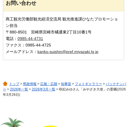
お問い合わせ
商工観光労働部観光経済交流局 観光推進課ひなたプロモーショ
ン担当
〒880-8501 宮崎県宮崎市橘通東2丁目10番1号
電話：
0985-44-4731
ファクス：0985-44-4725
メールアドレス：
kanko-suishin@pref.miyazaki.lg.jp
トップ
>
県政情報
>
広報・広聴
>
知事室
>
フォトギャラリー
>
バックナンバ
ー
>
2026年一覧
>
2026年3月一覧
> 咲妃みゆさん「みやざき大使」の委嘱(2026
年3月26日)