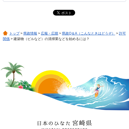
トップ
>
県政情報
>
広報・広聴
>
県政Q＆A（こんなときはどうぞ）
>
許可
関係
> 建築物（ビルなど）の清掃業などを始めるには？
日本のひなた 宮崎県