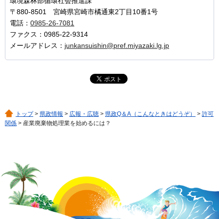
環境森林部循環社会推進課
〒880-8501 宮崎県宮崎市橘通東2丁目10番1号
電話：
0985-26-7081
ファクス：0985-22-9314
メールアドレス：
junkansuishin@pref.miyazaki.lg.jp
トップ
>
県政情報
>
広報・広聴
>
県政Q＆A（こんなときはどうぞ）
>
許可
関係
> 産業廃棄物処理業を始めるには？