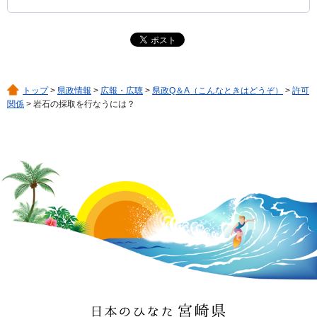
トップ
>
県政情報
>
広報・広聴
>
県政Q＆A（こんなときはどうぞ）
>
許可
関係
> 岩石の採取を行なうには？
日本のひなた 宮崎県