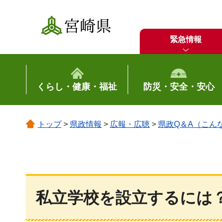
宮崎県
緊急情報
くらし・健康・福祉
防災・安全・安心
トップ
>
県政情報
>
広報・広聴
>
県政Q＆A（こん
私立学校を設立するには