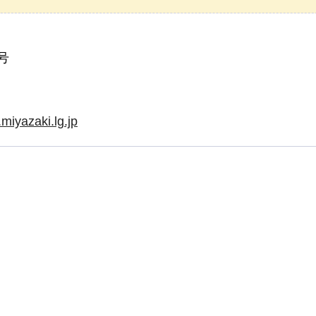
号
iyazaki.lg.jp