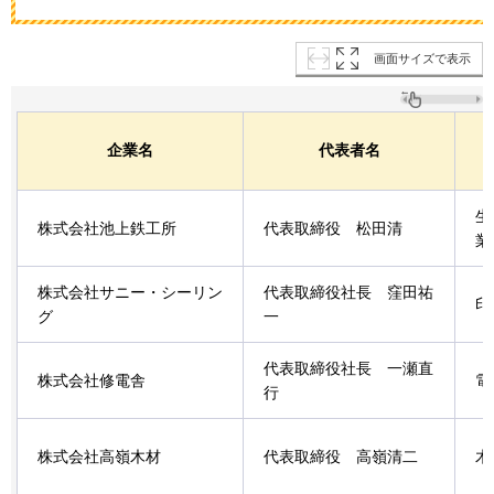
画面サイズで表示
企業名
代表者名
生
株式会社池上鉄工所
代表取締役
松
田清
業
株式会社サニー・シーリン
代表取締役社長
窪
田祐
印
グ
一
代表取締役社長
一
瀬直
株式会社修電舎
電
行
株式会社高嶺木材
代表取締役
高
嶺清二
木