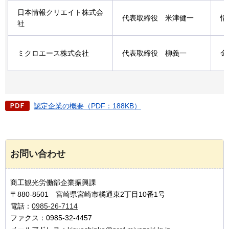
日本情報クリエイト株式会
代表取締役
米
津健一
情
社
ミクロエース株式会社
代表取締役
柳
義一
金
認定企業の概要（PDF：188KB）
お問い合わせ
商工観光労働部企業振興課
〒880-8501 宮崎県宮崎市橘通東2丁目10番1号
電話：
0985-26-7114
ファクス：0985-32-4457