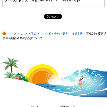
メールアドレス：
kigyoshinko@pref.miyazaki.lg.jp
トップ
>
しごと・産業
>
中小企業・金融
>
経営・技術支援
> 平成29年度宮崎
県成長期待企業の認定について