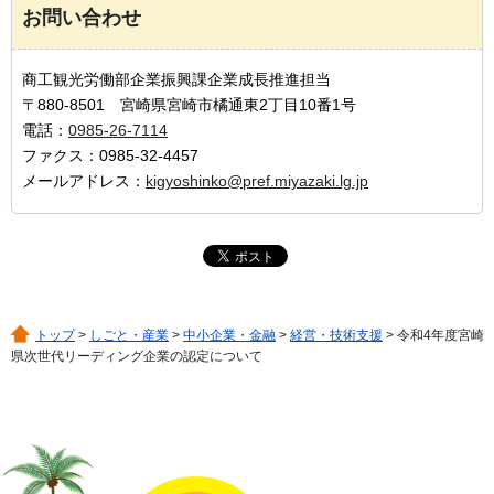
お問い合わせ
商工観光労働部企業振興課企業成長推進担当
〒880-8501 宮崎県宮崎市橘通東2丁目10番1号
電話：
0985-26-7114
ファクス：0985-32-4457
メールアドレス：
kigyoshinko@pref.miyazaki.lg.jp
トップ
>
しごと・産業
>
中小企業・金融
>
経営・技術支援
> 令和4年度宮崎
県次世代リーディング企業の認定について