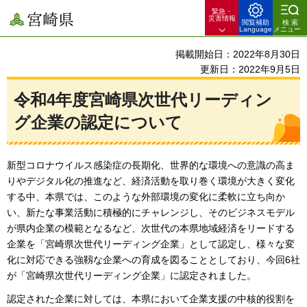
緊急・
宮崎県
災害情報
閲覧補助
検索
Language
メニュー
掲載開始日：2022年8月30日
更新日：2022年9月5日
令和4年度宮崎県次世代リーディン
グ企業の認定について
新型コロナウイルス感染症の長期化、世界的な環境への意識の高ま
りやデジタル化の推進など、経済活動を取り巻く環境が大きく変化
する中、本県では、このような外部環境の変化に柔軟に立ち向か
い、新たな事業活動に積極的にチャレンジし、そのビジネスモデル
が県内企業の模範となるなど、次世代の本県地域経済をリードする
企業を「宮崎県次世代リーディング企業」として認定し、様々な変
化に対応できる強靱な企業への育成を図ることとしており、今回6社
が「宮崎県次世代リーディング企業」に認定されました。
認定された企業に対しては、本県において企業支援の中核的役割を