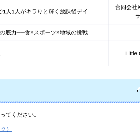
合同会社Ki
で1人1人がキラりと輝く放課後デイ
の底力──食×スポーツ×地域の挑戦
題
Little
ってください。
ンク）