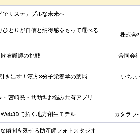
ドでサステナブルな未来へ
りひとりが自信と納得感をもって選べる
株式会社
訪問看護師の挑戦
合同会社L
を引き出す！漢方×分子栄養学の薬局
いちょ
を～宮崎発・共助型お悩み共有アプリ
Web3Dで拓く地方創生モデル
カタラウ
的な瞬間を残せる助産師フォトスタジオ