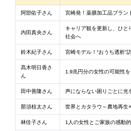
阿部佑子さん
宮崎発！薬膳加工品ブラン
キャリア観を更新し、ひと
内田真央さん
社会へ
鈴木紀子さん
宮崎モデル！“おうち透析”
髙木明日香さ
1.9兆円分の女性の可能性
ん
田中善隆さん
声にならない困りごとに光
那須椋太さん
世界とカタラウ～農地再生×
林佳子さん
1人の女性とご家族の感動