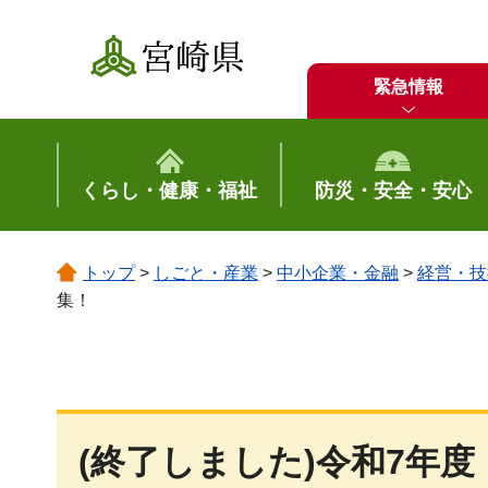
宮崎県
緊急情報
くらし・健康・福祉
防災・安全・安心
トップ
>
しごと・産業
>
中小企業・金融
>
経営・技
集！
(終了しました)令和7年