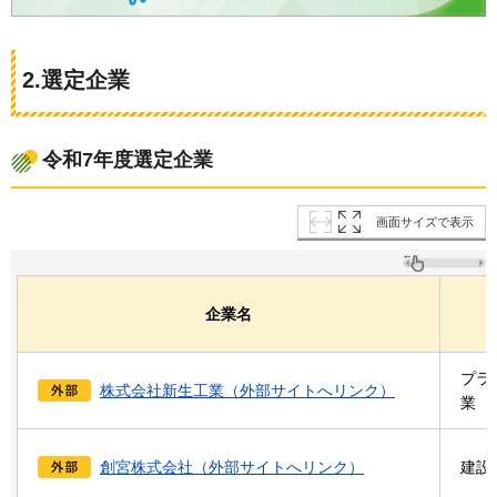
2.選定企業
令和7年度選定企業
画面サイズで表示
企業名
プラ
株式会社新生工業（外部サイトへリンク）
業
創宮株式会社（外部サイトへリンク）
建設