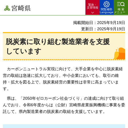
緊急・
宮崎県
災害情報
閲覧補助
検索
Language
メニュー
掲載開始日：2025年9月19日
更新日：2025年9月19日
脱炭素に取り組む製造業者を支援
しています
カーボンニュートラル
実現に向けて、大手企業を中心に脱炭素経
営の取組は急速に拡大しており、中小企業においても、取引の維
持・拡大を図る上で、脱炭素経営の重要性は非常に高まっていま
す。
県は
、「2050年ゼロカーボン社会づくり」の達成に向けて取り組
んでおり、令和6年度からは（公財）宮崎県産業振興機構に事業を委
託して、県内製造業者の脱炭素の取組を支援しています。