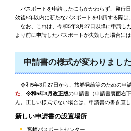
パ
スポートを申請したにもかかわらず、発行日
効後5年以内に新たなパスポートを申請する際は
な
お、これは、令和5年3月27日以降に申請
より前に申請したパスポートが失効した場合には
申請書の様式が変わりまし
令
和5年3月27日から、旅券発給等のための申
た
。
令和5年3月改正版
の申請書（申請書裏面右
ん。正しい様式でない場合は、申請書の書き直し
新しい申請書の設置場所
宮崎パスポートセンター