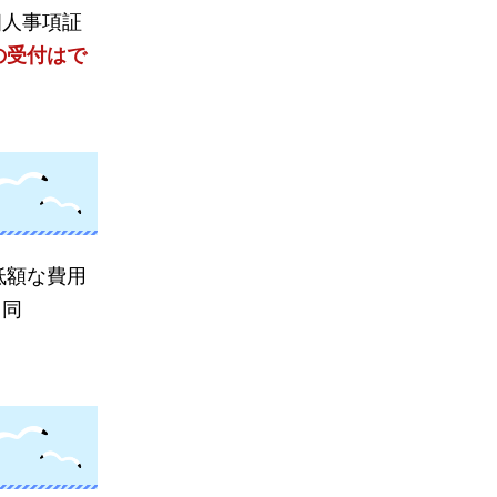
個人事項証
の受付はで
低額な費用
と同