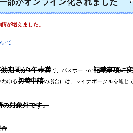
一部がオンライン化されました
申請が増えました。
ついて
効期間が1年未満
記載事項に
で、パスポートの
切替申請
いわゆる
の場合には、マイナポータルを通じ
請の対象外です。
場合