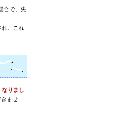
場合で、失
され、これ
くなりまし
できませ