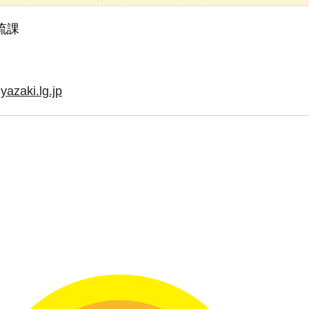
流課
yazaki.lg.jp