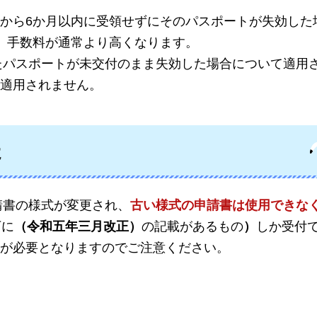
から6か月以内に受領せずにそのパスポートが失効した
、手数料が通常より高くなります。
したパスポートが未交付のまま失効した場合について適用
適用されません。
た
請書の様式が変更され、
古い様式の申請書は使用できな
下に
（令和五年三月改正）
の記載があるもの
）
しか受付
が必要となりますのでご注意ください。