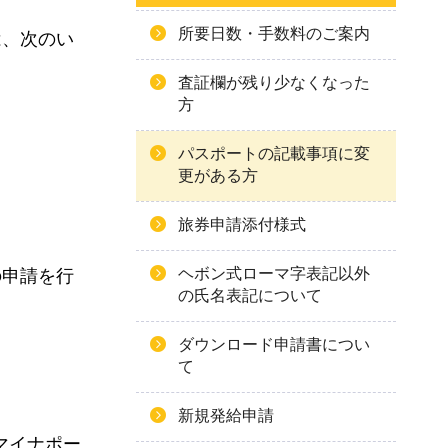
所要日数・手数料のご案内
は、次
のい
査証欄が残り少なくなった
方
パスポートの記載事項に変
更がある方
旅券申請添付様式
ヘボン式ローマ字表記以外
の申請を行
の氏名表記について
ダウンロード申請書につい
て
新規発給申請
マイナポー