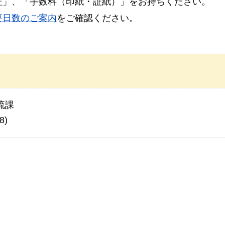
証」、「手数料（印紙・証紙）」をお持ちください。
要日数のご案内
をご確認ください。
流課
8)