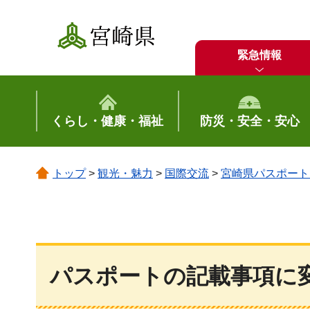
宮崎県
緊急情報
くらし・健康・福祉
防災・安全・安心
トップ
>
観光・魅力
>
国際交流
>
宮崎県パスポート
パスポートの記載事項に