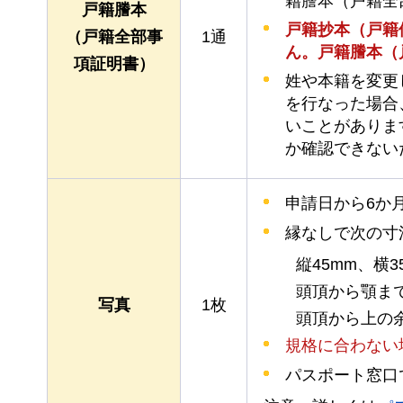
籍謄本（戸籍全
戸籍謄本
戸籍抄本（戸籍
（戸籍全部事
1通
ん。戸籍謄本（
項証明書）
姓や本籍を変更
を行なった場合
いことがありま
か確認できない
申請日から6か
縁なしで次の寸
縦45mm、横3
頭頂から顎まで
写真
1枚
頭頂から上の余
規格に合わない
パスポート窓口