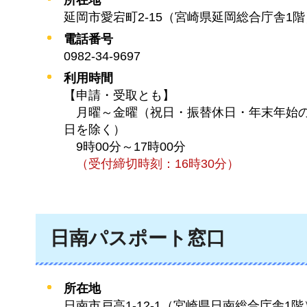
延岡市愛宕町2-15（宮崎県延岡総合庁舎1階
電話番号
0982-34-9697
利用時間
【申請・受取とも】
月曜
～金曜（祝日・振替休日・年末年始
日を除く）
9時00分
～17時00分
（
受付締切時刻：16時30分）
日南パスポート窓口
所在地
日南市戸高1-12-1（宮崎県日南総合庁舎1階