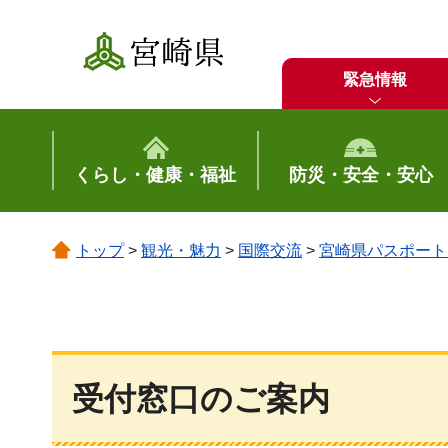
宮崎県
緊急情報
くらし・健康・福祉
防災・安全・安心
トップ
>
観光・魅力
>
国際交流
>
宮崎県パスポート
受付窓口のご案内