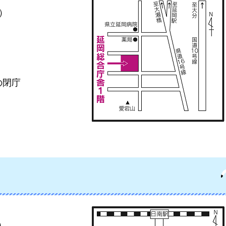
）
の閉庁
）