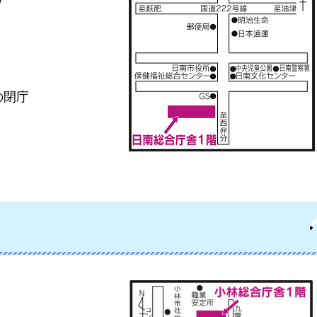
の閉庁
）