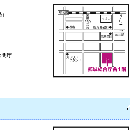
階）
の閉庁