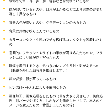
装飾品で目・耳・鼻・唇・輪郭などが隠れているもの
顔が傾いているものや、口角が上がるなどにより実際の容姿と
著しく異なるもの
背景の色が濃いものや、グラデーションのあるもの
背景に異物が映りこんでいるもの
カラーコンタクトや瞳のフチを広げるコンタクトを装着したも
の
意図的にフラッシュやライトの形状が写り込んだものや、フラ
ッシュにより瞳が赤く写ったもの
眼鏡を着用するとき、色つきのレンズや反射・影があるもの
（眼鏡を外した顔写真を推奨します。）
顔や背景に影が写っているもの
ピンぼけや手ぶれにより不鮮明なもの
画像加工、画像処理をしたもの（目を大きく見せたり、美白処
理、顔パーツやほくろ、しわなどを修正したりして、本人のイ
メージを変えたもの、背景加工したもの等）