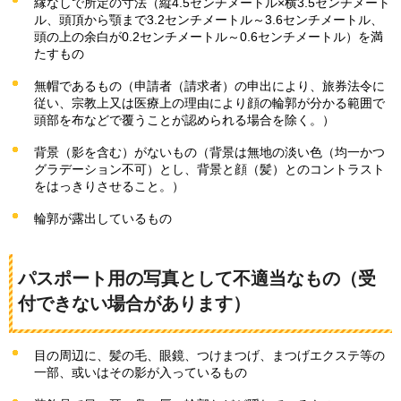
縁なしで所定の寸法（縦4.5センチメートル×横3.5センチメート
ル、頭頂から顎まで3.2センチメートル～3.6センチメートル、
頭の上の余白が0.2センチメートル～0.6センチメートル）を満
たすもの
無帽であるもの（申請者（請求者）の申出により、旅券法令に
従い、宗教上又は医療上の理由により顔の輪郭が分かる範囲で
頭部を布などで覆うことが認められる場合を除く。）
背景（影を含む）がないもの（背景は無地の淡い色（均一かつ
グラデーション不可）とし、背景と顔（髪）とのコントラスト
をはっきりさせること。）
輪郭が露出しているもの
パスポート用の写真として不適当なもの（受
付できない場合があります）
目の周辺に、髪の毛、眼鏡、つけまつげ、まつげエクステ等の
一部、或いはその影が入っているもの