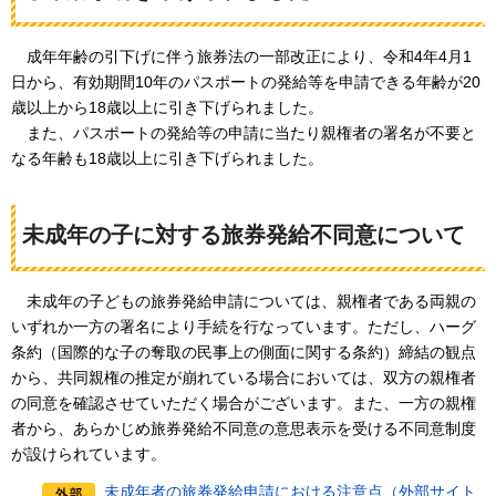
成
年年齢の引下げに伴う旅券法の一部改正により、令和4年4月1
日から、有効期間10年のパスポートの発給等を申請できる年齢が20
歳以上から18歳以上に引き下げられました。
ま
た、パスポートの発給等の申請に当たり親権者の署名が不要と
なる年齢も18歳以上に引き下げられました。
未成年の子に対する旅券発給不同意について
未
成年の子どもの旅券発給申請については、親権者である両親の
いずれか一方の署名により手続を行なっています。ただし、ハーグ
条約（国際的な子の奪取の民事上の側面に関する条約）締結の観点
から、共同親権の推定が崩れている場合においては、双方の親権者
の同意を確認させていただく場合がございます。また、一方の親権
者から、あらかじめ旅券発給不同意の意思表示を受ける不同意制度
が設けられています。
未成年者の旅券発給申請における注意点（外部サイト