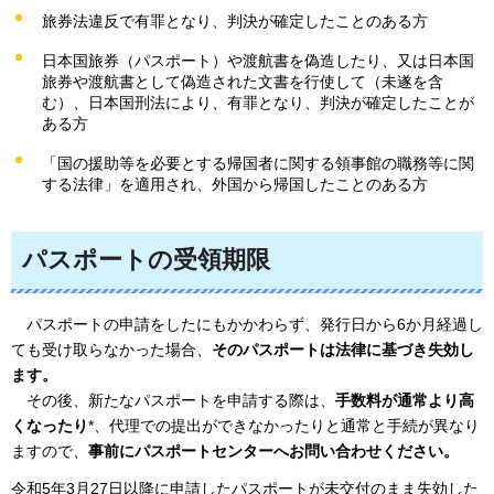
旅券法違反で有罪となり、判決が確定したことのある方
日本国旅券（パスポート）や渡航書を偽造したり、又は日本国
旅券や渡航書として偽造された文書を行使して（未遂を含
む）、日本国刑法により、有罪となり、判決が確定したことが
ある方
「国の援助等を必要とする帰国者に関する領事館の職務等に関
する法律」を適用され、外国から帰国したことのある方
パスポートの受領期限
パスポー
トの申請をしたにもかかわらず、発行日から6か月経過し
ても受け取らなかった場合、
そのパスポートは法律に基づき失効し
ます。
その
後、新たなパスポートを申請する際は、
手数料が通常より高
くなったり
*、代理での提出ができなかったりと通常と手続が異なり
ますので、
事前にパスポートセンターへお問い合わせください。
令和5年3月27日以降
に申請したパスポートが未交付のまま失効した