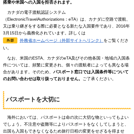
搭乗や米国への入国を拒否されます。
カ
ナダの電子渡航認証システム
（ElectronicTravelAuthorizations：eTA）は、カナダに空路で渡航、
又は乗り継ぎをする際に必要となる新たな入国要件であり、2016年
3月15日から義務化されています。詳しくは
外務省ホームページ（外部サイトへリンク）
をご覧くださ
い。
な
お、米国のESTA、カナダのeTA及びその他各国・地域の入国条
件については、頻繁に変更され、個々の渡航者によっても異なる場
合があります。そのため、
パスポート窓口では入国条件等について
のお問い合わせは取り扱っておりません。
ご了承ください。
パスポートを大切に
海
外においては、パスポートは命の次に大切な物といってもよい
でしょう。不注意や盗難等によりパスポートをなくしてしまうと、
出国も入国もできなくなるため旅行日程の変更をせざるを得ませ