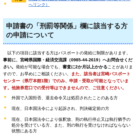
へリンク）
申請書の「刑罰等関係」欄に該当する方
の申請について
以下
の項目に該当する方はパスポートの発給に制限があります。
事前に、宮崎県国際・経済交流課（0985-44-2619）へお問合せくだ
さい。
発給が可能な場合でも、
審査に2か月以上かかる
ことがありま
すので、お早めにご相談ください。
また、該当者は宮崎パスポート
センター（県庁本館1階）でのみ、申請・受取が可能となっていま
す。他旅券窓口での受付等はできませんので、ご注意ください。
外国で入国拒否、退去命令又は処罰されたことのある方
現在、日本国法令により起訴され、判決確定前の方
現在、日本国法令により仮釈放、刑の執行停止又は執行猶予の
処分を受けている方、また、刑の執行を受けなければならない
状態にある方