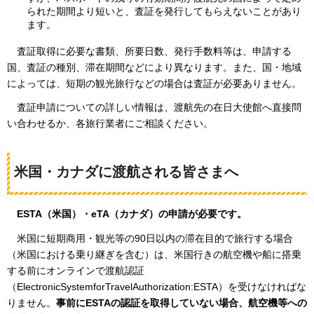
られた期間より短いと、査証を発行してもらえないことがあり
ます。
査証取
得に必要な書類、所要日数、発行手数料等は、申請する
国、査証の種別、滞在期間などにより異なります。また、国・地域
によっては、短期の観光旅行などの場合は査証が必要ありません。
査証申請についての詳しい情報は、渡航先の在日大使館へ直接問
い合わせるか、各旅行業者にご相談ください。
米国・カナダに渡航される皆さまへ
E
STA（米国）・eTA（カナダ）の申請が必要です。
米
国に短期商用・観光等の90日以内の滞在目的で旅行する場合
（米国における乗り継ぎを含む）は、米国行きの航空機や船に搭乗
する前にオンラインで渡航認証
（ElectronicSystemforTravelAuthorization:ESTA）を受けなければな
りません。
事前にESTAの認証を取得していない場合、航空機等への