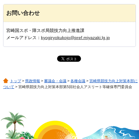
お問い合わせ
宮崎国スポ・障スポ局競技力向上推進課
メールアドレス：
kyogiryokukojo@pref.miyazaki.lg.jp
トップ
>
県政情報
>
審議会・会議
>
各種会議
>
宮崎県競技力向上対策本部に
ついて
> 宮崎県競技力向上対策本部第5回社会人アスリート等確保専門委員会