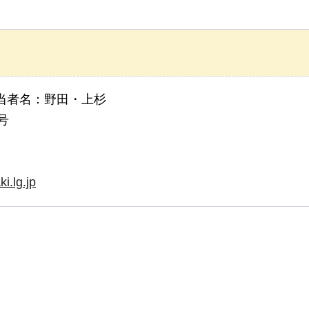
当者名：野田・上杉
号
i.lg.jp