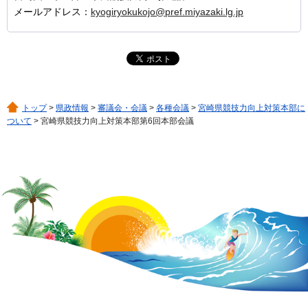
メールアドレス：
kyogiryokukojo@pref.miyazaki.lg.jp
トップ
>
県政情報
>
審議会・会議
>
各種会議
>
宮崎県競技力向上対策本部に
ついて
> 宮崎県競技力向上対策本部第6回本部会議