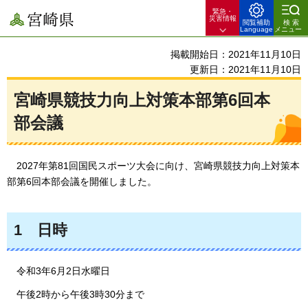
緊急・
宮崎県
災害情報
閲覧補助
検索
Language
メニュー
掲載開始日：2021年11月10日
更新日：2021年11月10日
宮崎県競技力向上対策本部第6回本
部会議
2027年第81回国民スポーツ大会に向け、宮崎県競技力向上対策本
部第6回本部会議を開催しました。
1
日
時
令和3年6月2
日水曜日
午後2時
から午後3時30分まで