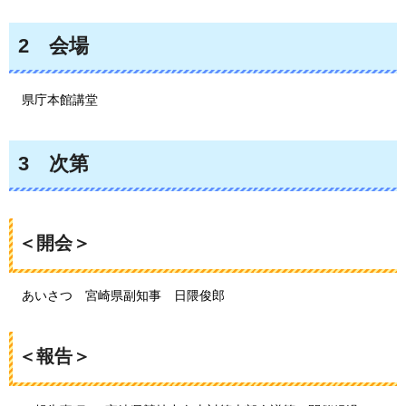
2
会
場
県庁本館講堂
3
次
第
＜開会＞
あいさつ
宮
崎県副知事
日隈俊郎
＜報告＞