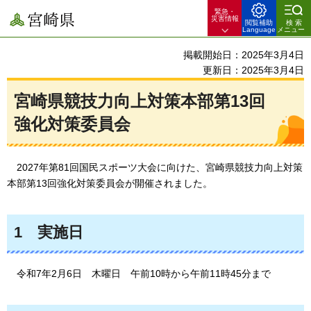
緊急・
宮崎県
災害情報
閲覧補助
検索
Language
メニュー
掲載開始日：2025年3月4日
更新日：2025年3月4日
宮崎県競技力向上対策本部第13回
強化対策委員会
2027年
第81回国民スポーツ大会に向けた、宮崎県競技力向上対策
本部第13回強化対策委員会が開催されました。
1
実施日
令和7年2
月6日
木曜
日
午前10時から午前11時45分まで