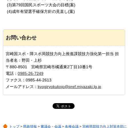
(3)第79回国民スポーツ大会の目標(案)
(4)成年有望選手確保方針の見直し(案)
お問い合わせ
宮崎国スポ・障スポ局競技力向上推進課競技力強化第一担当 担
当者名：野田・上杉
〒880-8501 宮崎県宮崎市橘通東2丁目10番1号
電話：
0985-26-7249
ファクス：0985-44-2613
メールアドレス：
kyogiryokukojo@pref.miyazaki.lg.jp
トップ
>
県政情報
>
審議会・会議
>
各種会議
>
宮崎県競技力向上対策本部に