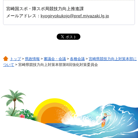
宮崎国スポ・障スポ局競技力向上推進課
メールアドレス：
kyogiryokukojo@pref.miyazaki.lg.jp
トップ
>
県政情報
>
審議会・会議
>
各種会議
>
宮崎県競技力向上対策本部に
ついて
> 宮崎県競技力向上対策本部第8回強化対策委員会